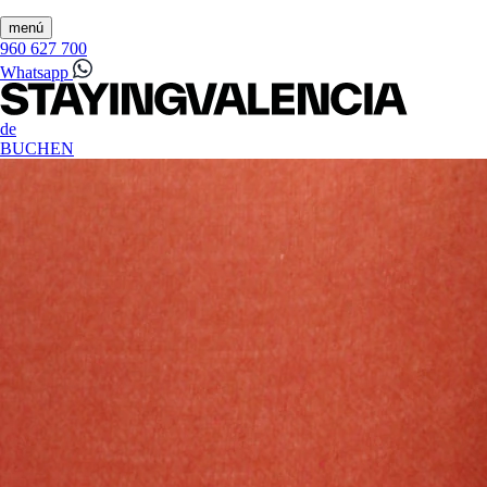
menú
960 627 700
Whatsapp
de
BUCHEN