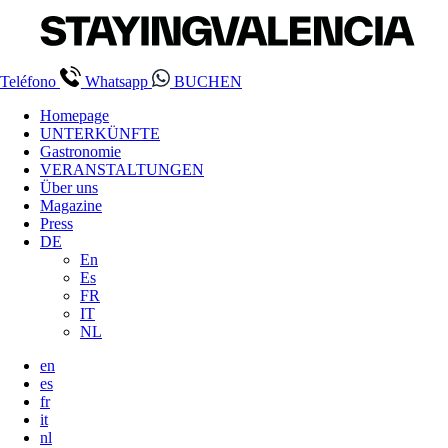
Teléfono
Whatsapp
BUCHEN
Homepage
UNTERKÜNFTE
Gastronomie
VERANSTALTUNGEN
Über uns
Magazine
Press
DE
En
Es
FR
IT
NL
en
es
fr
it
nl