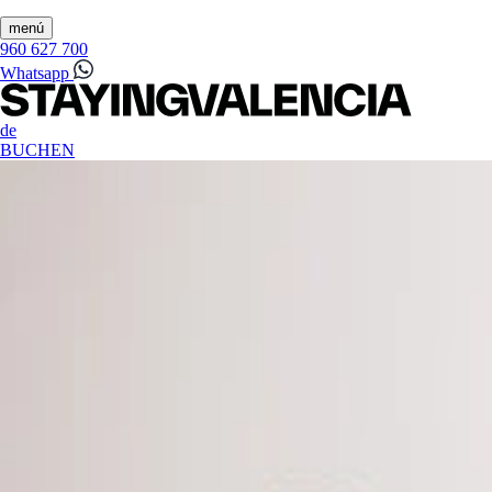
menú
960 627 700
Whatsapp
de
BUCHEN