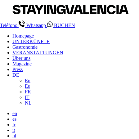
Teléfono
Whatsapp
BUCHEN
Homepage
UNTERKÜNFTE
Gastronomie
VERANSTALTUNGEN
Über uns
Magazine
Press
DE
En
Es
FR
IT
NL
en
es
fr
it
nl