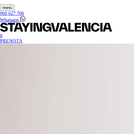
menú
960 627 700
Whatsapp
it
PRENOTA