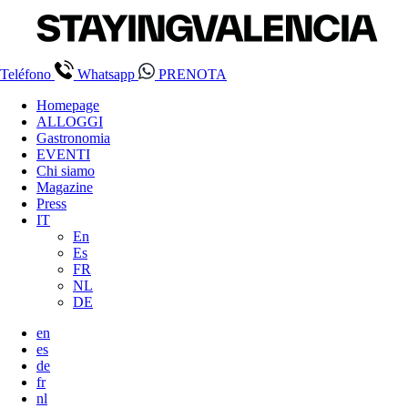
Teléfono
Whatsapp
PRENOTA
Homepage
ALLOGGI
Gastronomia
EVENTI
Chi siamo
Magazine
Press
IT
En
Es
FR
NL
DE
en
es
de
fr
nl