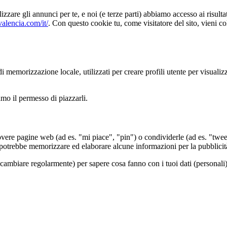
zzare gli annunci per te, e noi (e terze parti) abbiamo accesso ai risul
valencia.com/it/
. Con questo cookie tu, come visitatore del sito, vieni c
memorizzazione locale, utilizzati per creare profili utente per visualizza
amo il permesso di piazzarli.
vere pagine web (ad es. "mi piace", "pin") o condividerle (ad es. "twe
potrebbe memorizzare ed elaborare alcune informazioni per la pubblicit
 cambiare regolarmente) per sapere cosa fanno con i tuoi dati (personali