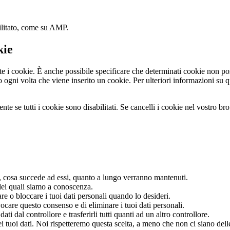
ilitato, come su AMP.
kie
i cookie. È anche possibile specificare che determinati cookie non poss
gni volta che viene inserito un cookie. Per ulteriori informazioni su qu
te se tutti i cookie sono disabilitati. Se cancelli i cookie nel vostro b
ri, cosa succede ad essi, quanto a lungo verranno mantenuti.
i dei quali siamo a conoscenza.
lare o bloccare i tuoi dati personali quando lo desideri.
revocare questo consenso e di eliminare i tuoi dati personali.
oi dati dal controllore e trasferirli tutti quanti ad un altro controllore.
dei tuoi dati. Noi rispetteremo questa scelta, a meno che non ci siano dell