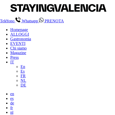
Teléfono
Whatsapp
PRENOTA
Homepage
ALLOGGI
Gastronomia
EVENTI
Chi siamo
Magazine
Press
IT
En
Es
FR
NL
DE
en
es
de
fr
nl