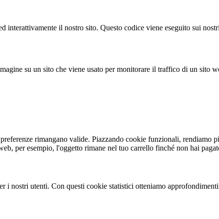
 interattivamente il nostro sito. Questo codice viene eseguito sui nostri
agine su un sito che viene usato per monitorare il traffico di un sito we
e preferenze rimangano valide. Piazzando cookie funzionali, rendiamo più
to web, per esempio, l'oggetto rimane nel tuo carrello finché non hai pag
 per i nostri utenti. Con questi cookie statistici otteniamo approfondimen