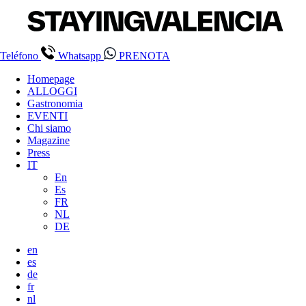
Teléfono
Whatsapp
PRENOTA
Homepage
ALLOGGI
Gastronomia
EVENTI
Chi siamo
Magazine
Press
IT
En
Es
FR
NL
DE
en
es
de
fr
nl