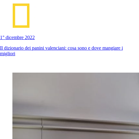
1° dicembre 2022
Il dizionario dei panini valenciani: cosa sono e dove mangiare i
migliori