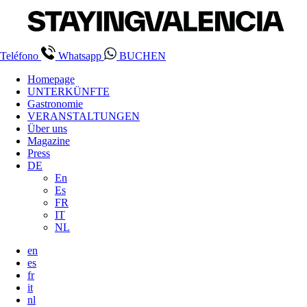
Teléfono
Whatsapp
BUCHEN
Homepage
UNTERKÜNFTE
Gastronomie
VERANSTALTUNGEN
Über uns
Magazine
Press
DE
En
Es
FR
IT
NL
en
es
fr
it
nl