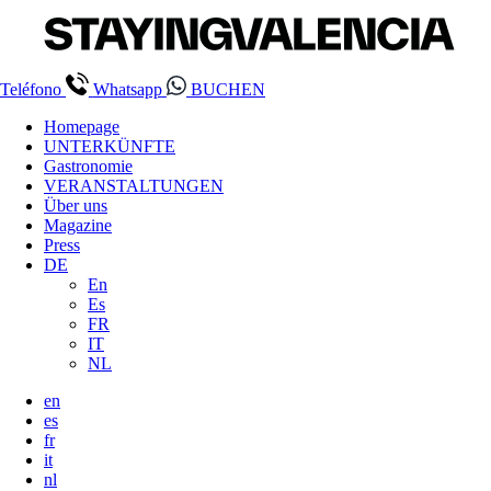
Teléfono
Whatsapp
BUCHEN
Homepage
UNTERKÜNFTE
Gastronomie
VERANSTALTUNGEN
Über uns
Magazine
Press
DE
En
Es
FR
IT
NL
en
es
fr
it
nl