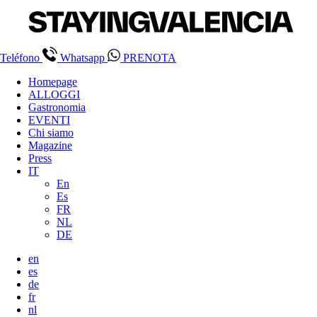
Teléfono
Whatsapp
PRENOTA
Homepage
ALLOGGI
Gastronomia
EVENTI
Chi siamo
Magazine
Press
IT
En
Es
FR
NL
DE
en
es
de
fr
nl