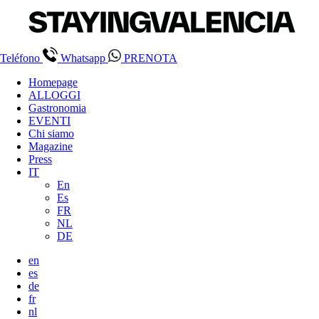
Teléfono
Whatsapp
PRENOTA
Homepage
ALLOGGI
Gastronomia
EVENTI
Chi siamo
Magazine
Press
IT
En
Es
FR
NL
DE
en
es
de
fr
nl