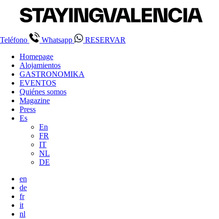
Teléfono
Whatsapp
RESERVAR
Homepage
Alojamientos
GASTRONOMIKA
EVENTOS
Quiénes somos
Magazine
Press
Es
En
FR
IT
NL
DE
en
de
fr
it
nl