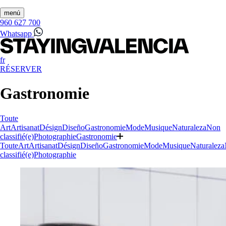
menú
960 627 700
Whatsapp
fr
RÉSERVER
Gastronomie
Toute
Art
Artisanat
Désign
Diseño
Gastronomie
Mode
Musique
Naturaleza
Non
classifié(e)
Photographie
Gastronomie
Toute
Art
Artisanat
Désign
Diseño
Gastronomie
Mode
Musique
Naturaleza
classifié(e)
Photographie