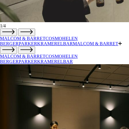
1
/4
MALCOM & BARRET
COSMO
HELEN
BERGER
PARKER
KRAMER
ELBAR
MALCOM & BARRET
MALCOM & BARRET
COSMO
HELEN
BERGER
PARKER
KRAMER
ELBAR