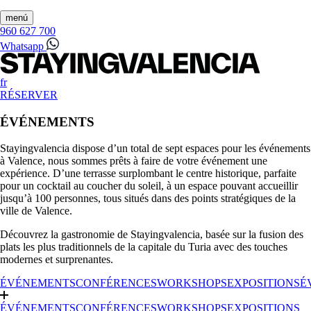
menú
960 627 700
Whatsapp
fr
RÉSERVER
ÉVÉNEMENTS
Stayingvalencia dispose d’un total de sept espaces pour les événements
à Valence, nous sommes prêts à faire de votre événement une
expérience. D’une terrasse surplombant le centre historique, parfaite
pour un cocktail au coucher du soleil, à un espace pouvant accueillir
jusqu’à 100 personnes, tous situés dans des points stratégiques de la
ville de Valence.
Découvrez la gastronomie de Stayingvalencia, basée sur la fusion des
plats les plus traditionnels de la capitale du Turia avec des touches
modernes et surprenantes.
ÉVÉNEMENTS
CONFÉRENCES
WORKSHOPS
EXPOSITIONS
É
ÉVÉNEMENTS
CONFÉRENCES
WORKSHOPS
EXPOSITIONS