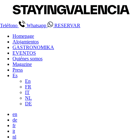
Teléfono
Whatsapp
RESERVAR
Homepage
Alojamientos
GASTRONOMIKA
EVENTOS
Quiénes somos
Magazine
Press
Es
En
FR
IT
NL
DE
en
de
fr
it
nl