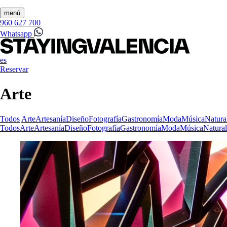
menú
960 627 700
Whatsapp
es
Reservar
Arte
Todos
Arte
Artesanía
Diseño
Fotografía
Gastronomía
Moda
Música
Natura
Todos
Arte
Artesanía
Diseño
Fotografía
Gastronomía
Moda
Música
Natura