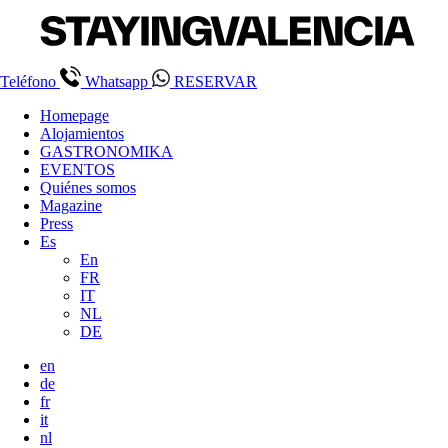
Teléfono
Whatsapp
RESERVAR
Homepage
Alojamientos
GASTRONOMIKA
EVENTOS
Quiénes somos
Magazine
Press
Es
En
FR
IT
NL
DE
en
de
fr
it
nl