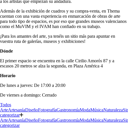
a los artistas que empiezan su andadura.
Además de la exhibición de cuadros y su compra-venta, en Thema
cuentan con una vasta experiencia en enmarcación de obras de arte
para todo tipo de espacios, es por eso que grandes museos valencianos
como el MuVIM y el IVAM han confiado en su trabajo.
¡Para los amantes del arte, ya tenéis un sitio más para apuntar en
vuestra ruta de galerías, museos y exhibiciones!
Dónde
El primer espacio se encuentra en la calle Cirilio Amorós 87 y a
escasos 20 metros se alza la segunda, en Plaza América 4
Horario
De lunes a jueves: De 17:00 a 20:00
De viernes a domingo: Cerrado
Todos
Arte
Artesanía
Diseño
Fotografía
Gastronomía
Moda
Música
Naturaleza
Si
categorizar
Arte
Artesanía
Diseño
Fotografía
Gastronomía
Moda
Música
Naturaleza
Si
categorizar