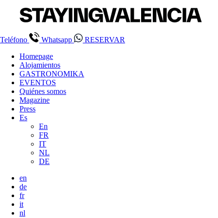
Teléfono
Whatsapp
RESERVAR
Homepage
Alojamientos
GASTRONOMIKA
EVENTOS
Quiénes somos
Magazine
Press
Es
En
FR
IT
NL
DE
en
de
fr
it
nl