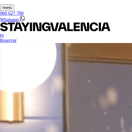
menú
960 627 700
Whatsapp
es
Reservar