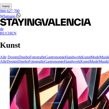
menú
960 627 700
Whatsapp
de
BUCHEN
Kunst
Alle
Design
Diseño
Fotografie
Gastronomie
Handwerk
Kunst
Mode
Musi
Alle
Design
Diseño
Fotografie
Gastronomie
Handwerk
Kunst
Mode
Musik