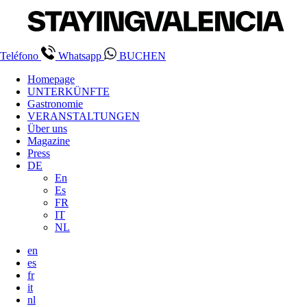
Teléfono
Whatsapp
BUCHEN
Homepage
UNTERKÜNFTE
Gastronomie
VERANSTALTUNGEN
Über uns
Magazine
Press
DE
En
Es
FR
IT
NL
en
es
fr
it
nl