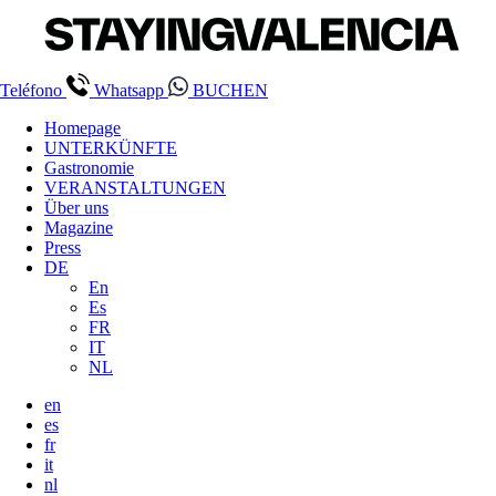
Teléfono
Whatsapp
BUCHEN
Homepage
UNTERKÜNFTE
Gastronomie
VERANSTALTUNGEN
Über uns
Magazine
Press
DE
En
Es
FR
IT
NL
en
es
fr
it
nl