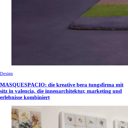
Design
MASQUESPACIO: die kreative bera tungsfirma mit
sitz in valencia, die innenarchitektur, marketing und
erlebnisse kombiniert