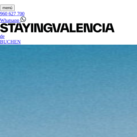
menú
960 627 700
Whatsapp
de
BUCHEN