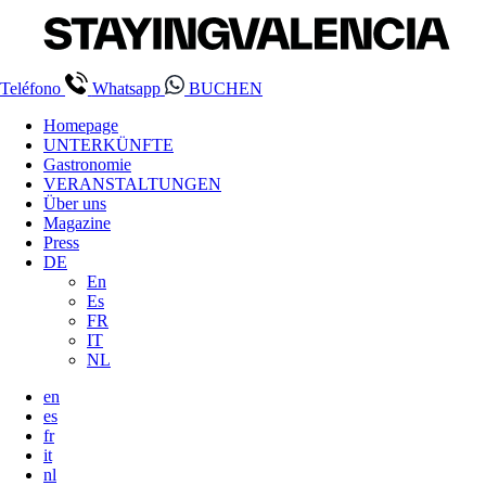
Teléfono
Whatsapp
BUCHEN
Homepage
UNTERKÜNFTE
Gastronomie
VERANSTALTUNGEN
Über uns
Magazine
Press
DE
En
Es
FR
IT
NL
en
es
fr
it
nl