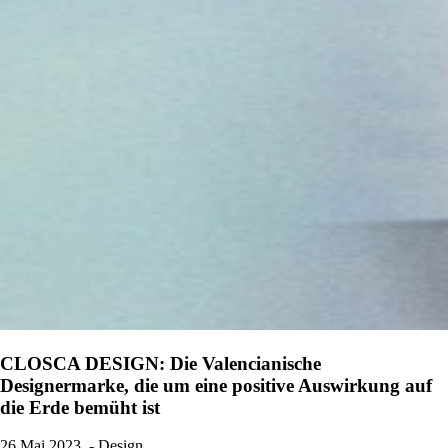
CLOSCA DESIGN: Die Valencianische
Designermarke, die um eine positive Auswirkung auf
die Erde bemüht ist
26 Mai 2023
- Design