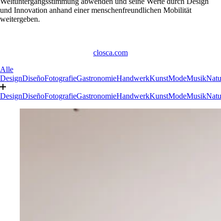
Weltuntergangsstimmung abwenden und seine Werte durch Design
und Innovation anhand einer menschenfreundlichen Mobilität
weitergeben.
closca.com
Alle
Design
Diseño
Fotografie
Gastronomie
Handwerk
Kunst
Mode
Musik
Natu
Design
Diseño
Fotografie
Gastronomie
Handwerk
Kunst
Mode
Musik
Natu