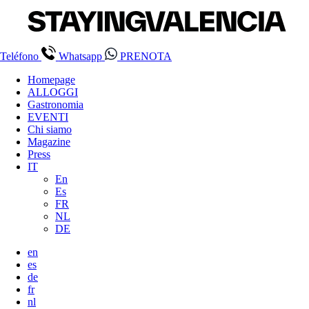
Teléfono
Whatsapp
PRENOTA
Homepage
ALLOGGI
Gastronomia
EVENTI
Chi siamo
Magazine
Press
IT
En
Es
FR
NL
DE
en
es
de
fr
nl