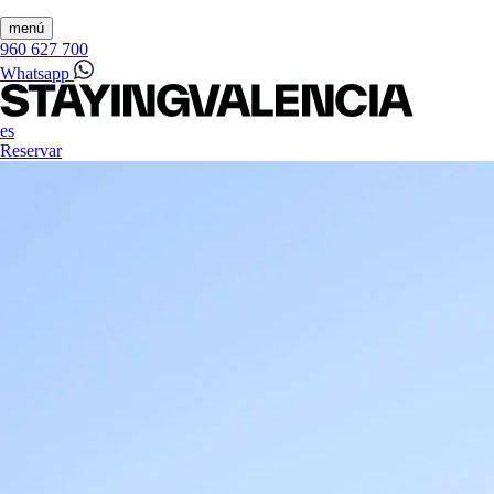
menú
960 627 700
Whatsapp
es
Reservar