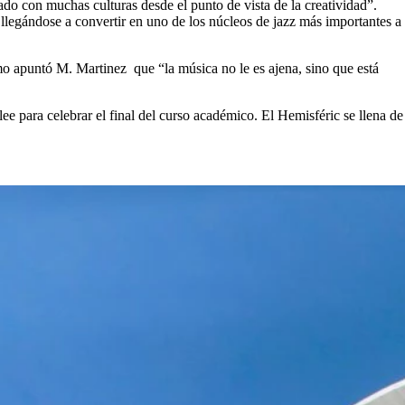
do con muchas culturas desde el punto de vista de la creatividad”.
egándose a convertir en uno de los núcleos de jazz más importantes a
omo apuntó M. Martinez que “la música no le es ajena, sino que está
klee para celebrar el final del curso académico. El Hemisféric se llena de