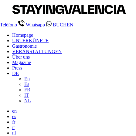
Teléfono
Whatsapp
BUCHEN
Homepage
UNTERKÜNFTE
Gastronomie
VERANSTALTUNGEN
Über uns
Magazine
Press
DE
En
Es
FR
IT
NL
en
es
fr
it
nl