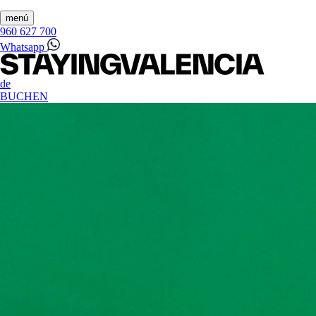
menú
960 627 700
Whatsapp
de
BUCHEN