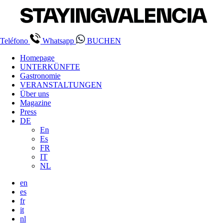
Teléfono
Whatsapp
BUCHEN
Homepage
UNTERKÜNFTE
Gastronomie
VERANSTALTUNGEN
Über uns
Magazine
Press
DE
En
Es
FR
IT
NL
en
es
fr
it
nl