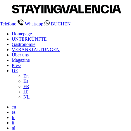
Teléfono
Whatsapp
BUCHEN
Homepage
UNTERKÜNFTE
Gastronomie
VERANSTALTUNGEN
Über uns
Magazine
Press
DE
En
Es
FR
IT
NL
en
es
fr
it
nl