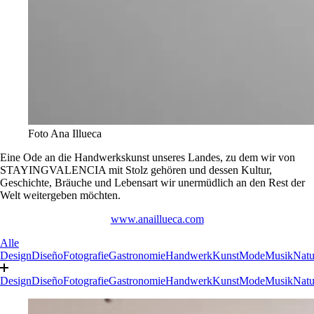
Foto Ana Illueca
Eine Ode an die Handwerkskunst unseres Landes, zu dem wir von
STAYINGVALENCIA mit Stolz gehören und dessen Kultur,
Geschichte, Bräuche und Lebensart wir unermüdlich an den Rest der
Welt weitergeben möchten.
www.anaillueca.com
Alle
Design
Diseño
Fotografie
Gastronomie
Handwerk
Kunst
Mode
Musik
Natu
Design
Diseño
Fotografie
Gastronomie
Handwerk
Kunst
Mode
Musik
Natu