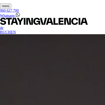
menú
960 627 700
Whatsapp
de
BUCHEN