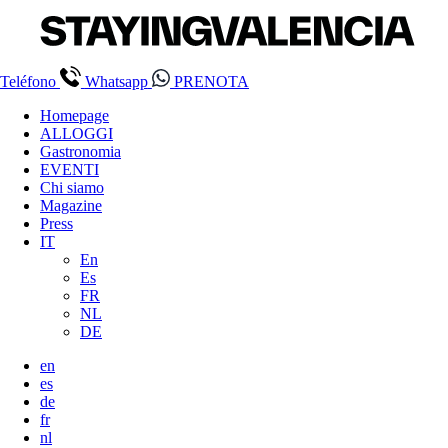
Teléfono
Whatsapp
PRENOTA
Homepage
ALLOGGI
Gastronomia
EVENTI
Chi siamo
Magazine
Press
IT
En
Es
FR
NL
DE
en
es
de
fr
nl