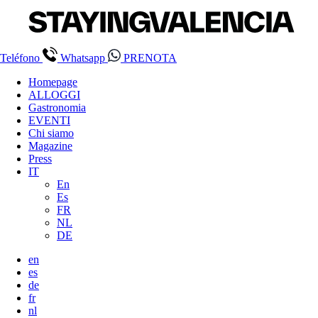
Teléfono
Whatsapp
PRENOTA
Homepage
ALLOGGI
Gastronomia
EVENTI
Chi siamo
Magazine
Press
IT
En
Es
FR
NL
DE
en
es
de
fr
nl