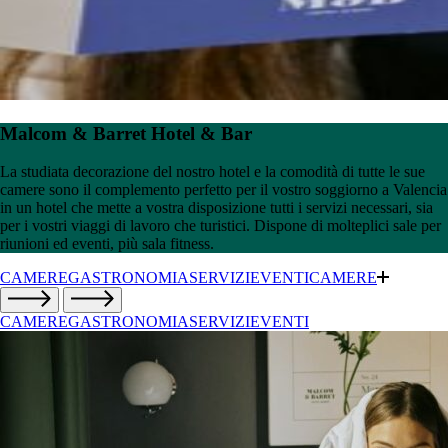
Malcom & Barret Hotel & Bar
La studiata decorazione del nostro hotel e la comodità di tutte le sue
camere sono il complemento perfetto per il vostro soggiorno a Valencia
in un hotel che mette a vostra disposizione tutti i servizi necessari, sia
per i vostri viaggi di lavoro che turistici. Dispone di molteplici sale per
riunioni ed eventi, più sala fitness.
CAMERE
GASTRONOMIA
SERVIZI
EVENTI
CAMERE
CAMERE
GASTRONOMIA
SERVIZI
EVENTI