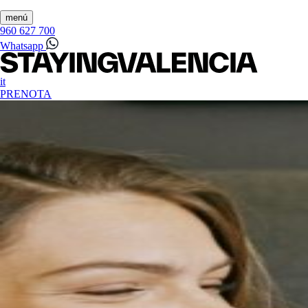
menú
960 627 700
Whatsapp
it
PRENOTA