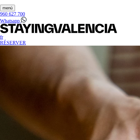
menú
960 627 700
Whatsapp
fr
RÉSERVER