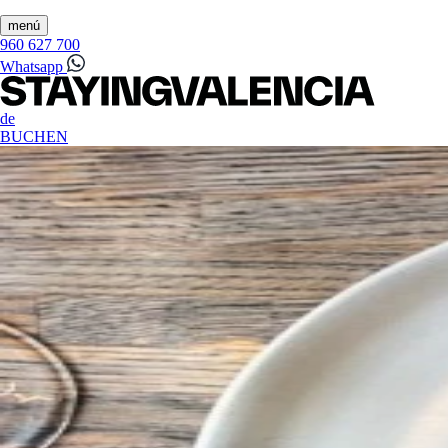
menú
960 627 700
Whatsapp
de
BUCHEN