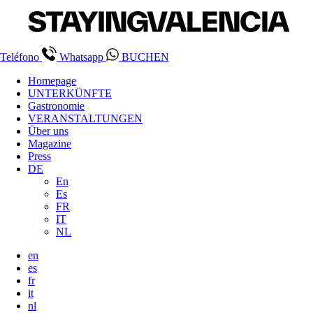
Teléfono
Whatsapp
BUCHEN
Homepage
UNTERKÜNFTE
Gastronomie
VERANSTALTUNGEN
Über uns
Magazine
Press
DE
En
Es
FR
IT
NL
en
es
fr
it
nl