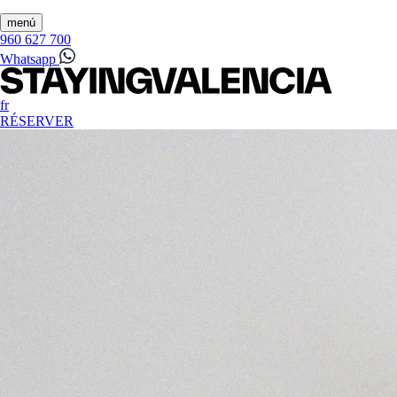
menú
960 627 700
Whatsapp
fr
RÉSERVER