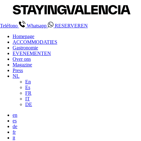
Teléfono
Whatsapp
RESERVEREN
Homepage
ACCOMMODATIES
Gastronomie
EVENEMENTEN
Over ons
Magazine
Press
NL
En
Es
FR
IT
DE
en
es
de
fr
it