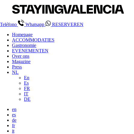
Teléfono
Whatsapp
RESERVEREN
Homepage
ACCOMMODATIES
Gastronomie
EVENEMENTEN
Over ons
Magazine
Press
NL
En
Es
FR
IT
DE
en
es
de
fr
it