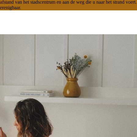
tand van het stadscentrum en aan de weg die u naar het strand voert. H
erenigbaar.