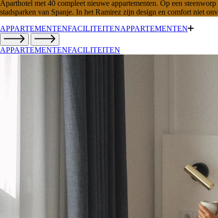
Aparthotel met 40 compleet nieuwe appartementen. Op een steenworp afs
stadsparken van Spanje. In het Ramirez zijn design en comfort niet onv
APPARTEMENTEN
FACILITEITEN
APPARTEMENTEN
APPARTEMENTEN
FACILITEITEN