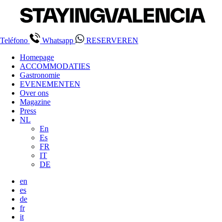
Teléfono
Whatsapp
RESERVEREN
Homepage
ACCOMMODATIES
Gastronomie
EVENEMENTEN
Over ons
Magazine
Press
NL
En
Es
FR
IT
DE
en
es
de
fr
it