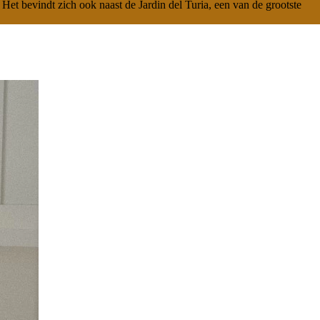
et bevindt zich ook naast de Jardin del Turia, een van de grootste