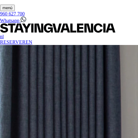
menú
960 627 700
Whatsapp
nl
RESERVEREN