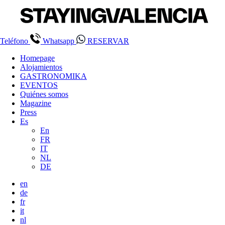
Teléfono
Whatsapp
RESERVAR
Homepage
Alojamientos
GASTRONOMIKA
EVENTOS
Quiénes somos
Magazine
Press
Es
En
FR
IT
NL
DE
en
de
fr
it
nl