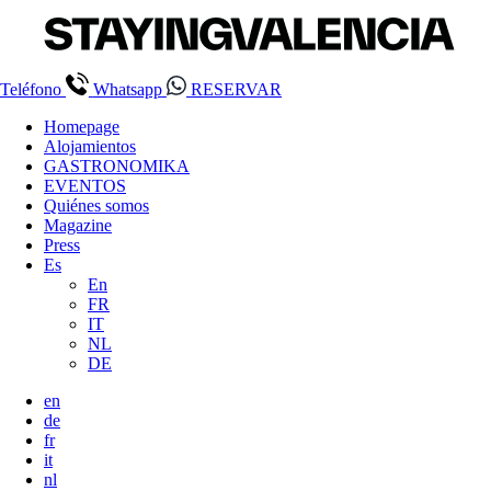
Teléfono
Whatsapp
RESERVAR
Homepage
Alojamientos
GASTRONOMIKA
EVENTOS
Quiénes somos
Magazine
Press
Es
En
FR
IT
NL
DE
en
de
fr
it
nl