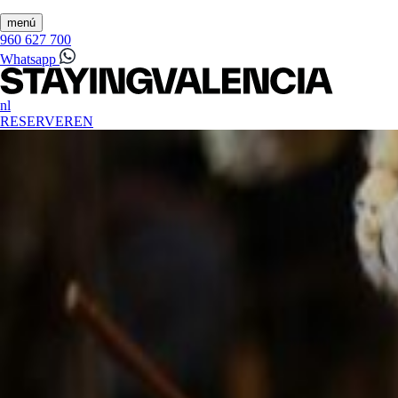
menú
960 627 700
Whatsapp
nl
RESERVEREN