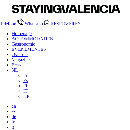
Teléfono
Whatsapp
RESERVEREN
Homepage
ACCOMMODATIES
Gastronomie
EVENEMENTEN
Over ons
Magazine
Press
NL
En
Es
FR
IT
DE
en
es
de
fr
it